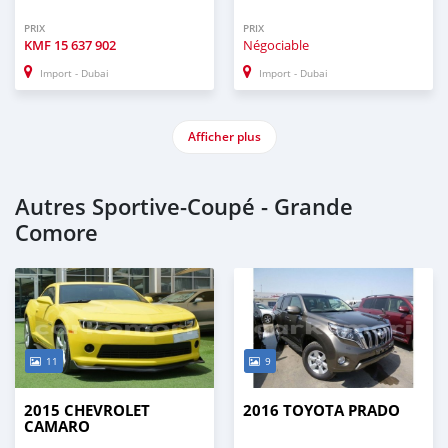
PRIX
PRIX
KMF
15 637 902
Négociable
Import - Dubai
Import - Dubai
Afficher plus
Autres Sportive‒Coupé - Grande
Comore
11
9
2015 CHEVROLET
2016 TOYOTA PRADO
CAMARO