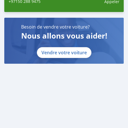
+97150 288 9475
Appeler
Besoin de vendre votre voiture?
Nous allons vous aider!
Vendre votre voiture