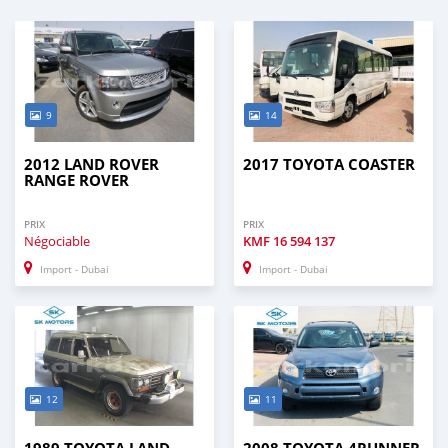
9
14
2012 LAND ROVER
2017 TOYOTA COASTER
RANGE ROVER
PRIX
PRIX
Négociable
KMF
16 594 137
Import - Dubai
Import - Dubai
12
11