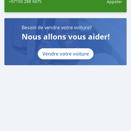
+97150 288 9475
Appeler
Besoin de vendre votre voiture?
Nous allons vous aider!
Vendre votre voiture