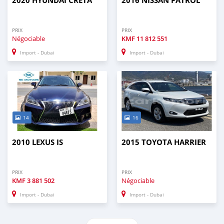
2020 HYUNDAI CRETA
2016 NISSAN PATROL
PRIX
PRIX
Négociable
KMF
11 812 551
Import - Dubai
Import - Dubai
14
16
2010 LEXUS IS
2015 TOYOTA HARRIER
PRIX
PRIX
KMF
3 881 502
Négociable
Import - Dubai
Import - Dubai