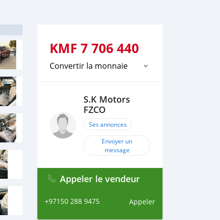
KMF
7 706 440
Convertir la monnaie
S.K Motors
FZCO
Ses annonces
Envoyer un
message
Appeler le vendeur
+97150 288 9475
Appeler