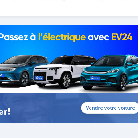
the leading car exporters in UAE, and we put a high emphasize on
 help you, and guide you towards the b
Vendre votre voiture
er!