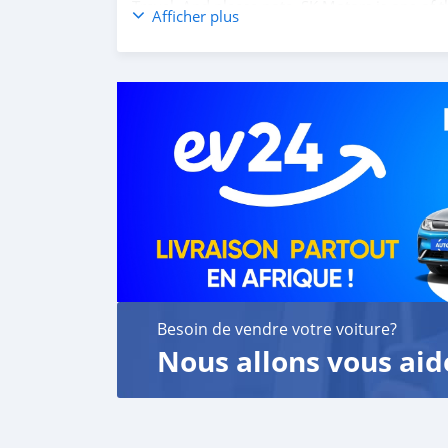
Travel. And please note, SK Motors is one of 
Afficher plus
customer satisfaction. We are always here, to
Besoin de vendre votre voiture?
Nous allons vous aid