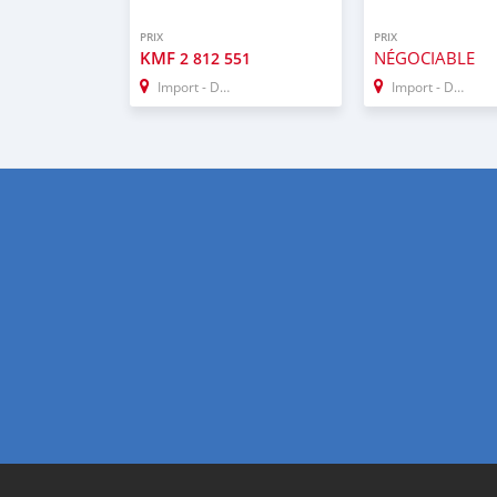
PRIX
PRIX
KMF
NÉGOCIABLE
2 812 551
Import - Dubai
Import - Dubai