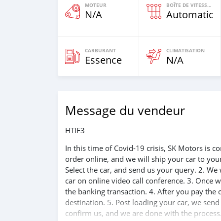
MOTEUR
BOÎTE DE VITESSES
N/A
Automatiqu
CARBURANT
CLIMATISATION
Essence
N/A
Message du vendeur
HTIF3
In this time of Covid-19 crisis, SK Motors is
order online, and we will ship your car to yo
Select the car, and send us your query. 2. We 
car on online video call conference. 3. Once w
the banking transaction. 4. After you pay the
destination. 5. Post loading your car, we sen
confirm us, and we are done with the process.