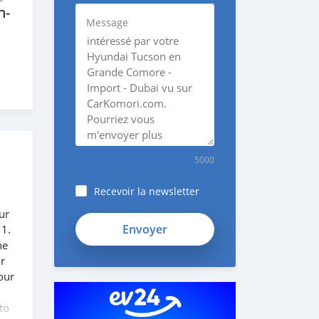
n‒
Message
5000
Recevoir la newsletter
ur
SYFmDpK1138GikyK1KZh
 1.
he
or
our
to