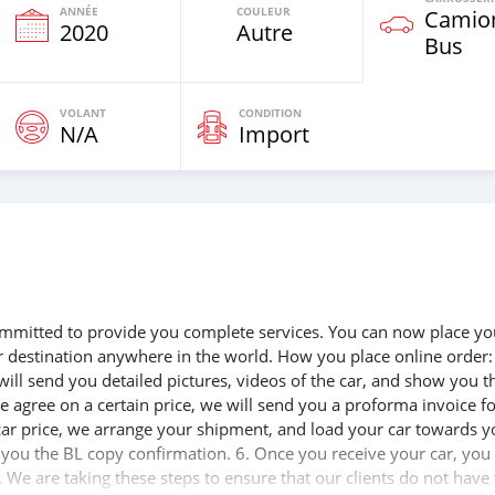
ANNÉE
COULEUR
Camio
e
2020
Autre
Bus
VOLANT
CONDITION
N/A
Import
 committed to provide you complete services. You can now place yo
ur destination anywhere in the world. How you place online order:
will send you detailed pictures, videos of the car, and show you t
e agree on a certain price, we will send you a proforma invoice f
 car price, we arrange your shipment, and load your car towards y
d you the BL copy confirmation. 6. Once you receive your car, you
 We are taking these steps to ensure that our clients do not have 