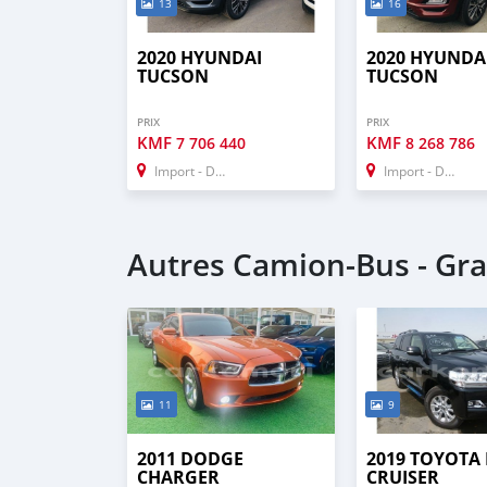
13
16
2020 HYUNDAI
2020 HYUNDA
TUCSON
TUCSON
PRIX
PRIX
KMF
KMF
7 706 440
8 268 786
Import - Dubai
Import - Dubai
Autres Camion‒Bus - Gr
11
9
2011 DODGE
2019 TOYOTA
CHARGER
CRUISER