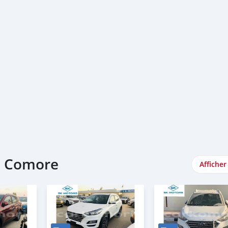
e Comore
Afficher