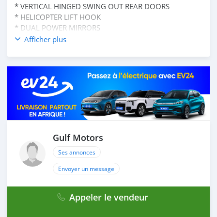
* VERTICAL HINGED SWING OUT REAR DOORS
* HELICOPTER LIFT HOOK
* DUAL POWER MIRRORS
* HALOGEN HEADLAMPS
Afficher plus
* ROCKER PANEL PROTECTION
* HD REAR BUMPER W/TOWING SHACKLES
* PRIVACY GLASS
* T6 HARDENED AIRCRAFT ALUMINUM BODU
* STEEL ROOF
MECHANICAL FEATURE:
* 6.5 L TURBO DIESEL V8 ENGINE
* HD HYDRAULIC SHOCK ABSORBER
Gulf Motors
* 130" WB
*4 SPEED AUTOMATIC TRANSMISSION
Ses annonces
* 4 WHEELED GEAR HUB
Envoyer un message
* FRONT STABLIZER BAR
* 145 AMP ALTERNATOR
AND MANY MORE
Appeler le vendeur
____________________________________