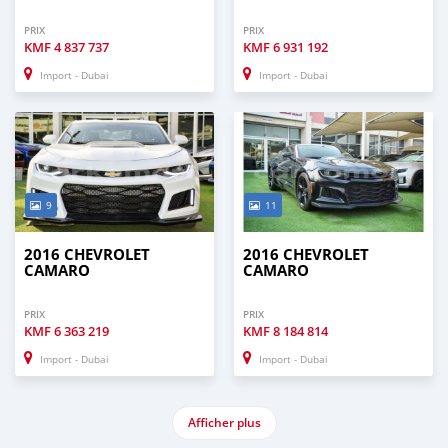
PRIX
PRIX
KMF
4 837 737
KMF
6 931 192
Import - Dubai
Import - Dubai
9
11
2016 CHEVROLET
2016 CHEVROLET
CAMARO
CAMARO
PRIX
PRIX
KMF
6 363 219
KMF
8 184 814
Import - Dubai
Import - Dubai
Afficher plus