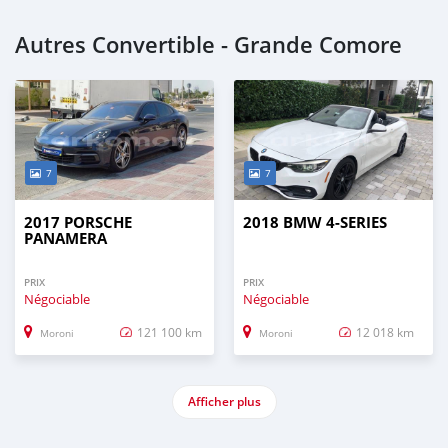
Autres Convertible - Grande Comore
7
7
2017 PORSCHE
2018 BMW 4-SERIES
PANAMERA
PRIX
PRIX
Négociable
Négociable
121 100 km
12 018 km
Moroni
Moroni
Afficher plus