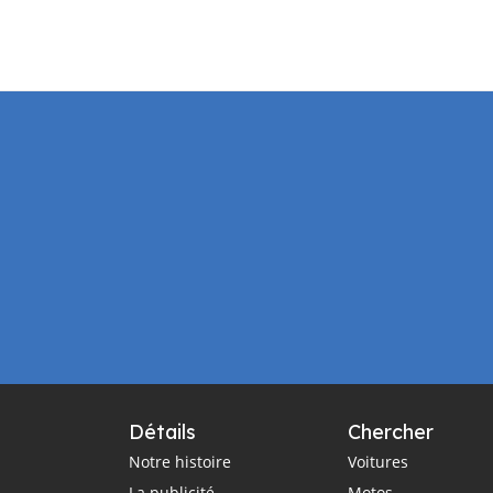
Détails
Chercher
Notre histoire
Voitures
La publicité
Motos