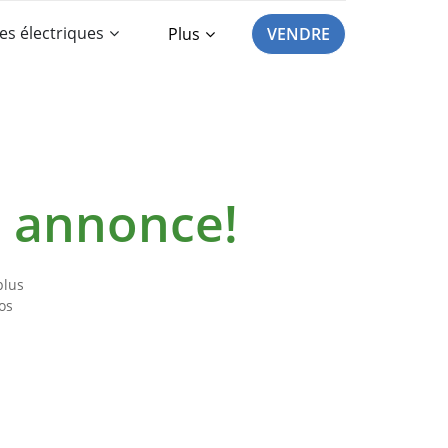
es électriques
Plus
VENDRE
e annonce!
plus
os