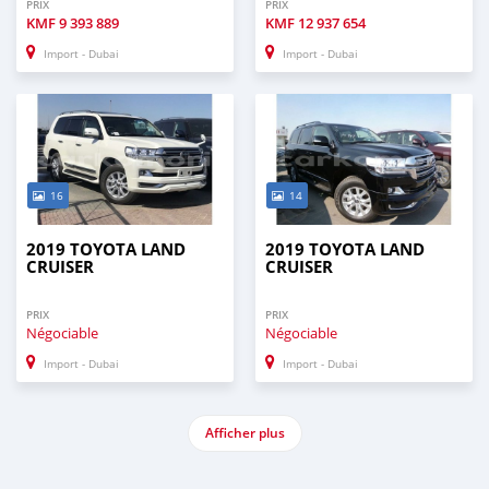
PRIX
PRIX
KMF
9 393 889
KMF
12 937 654
Import - Dubai
Import - Dubai
16
14
2019 TOYOTA LAND
2019 TOYOTA LAND
CRUISER
CRUISER
PRIX
PRIX
Négociable
Négociable
Import - Dubai
Import - Dubai
Afficher plus