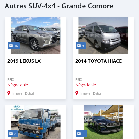
Autres SUV‒4x4 - Grande Comore
16
9
2019 LEXUS LX
2014 TOYOTA HIACE
PRIX
PRIX
Négociable
Négociable
Import - Dubai
Import - Dubai
8
11