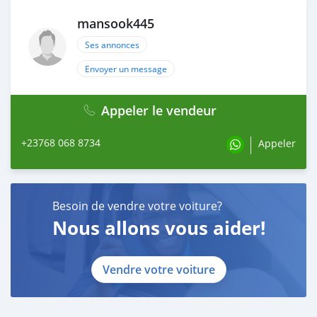
mansook445
Ses annonces
Envoyer un message
Appeler le vendeur
+23768 068 8734
Appeler
Besoin de vendre votre voiture?
Nous allons vous aider!
Vendre votre voiture