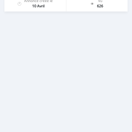
Annonce créée le
Vu
10 Avril
626