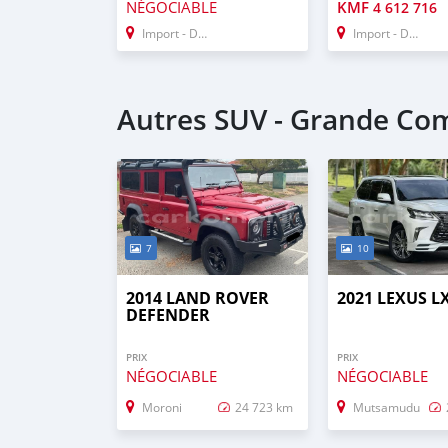
NÉGOCIABLE
KMF
4 612 716
Import - Dubai
Import - Dubai
Autres SUV - Grande Co
7
10
2014 LAND ROVER
2021 LEXUS L
DEFENDER
PRIX
PRIX
NÉGOCIABLE
NÉGOCIABLE
Moroni
24 723 km
Mutsamudu