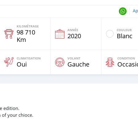
Ap
KILOMÉTRAGE
ANNÉE
COULEUR
98 710
e
2020
Blanc
Km
CLIMATISATION
VOLANT
CONDITION
Oui
Gauche
Occasi
 edition.
n of your chioce.