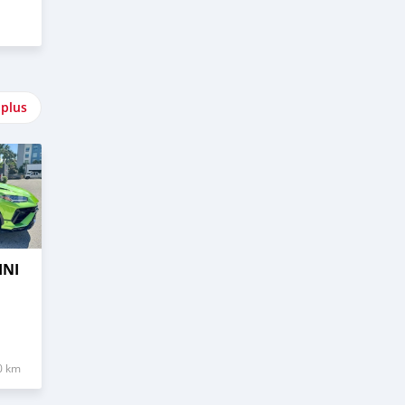
 plus
INI
0 km