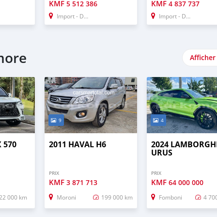
KMF
KMF
5 512 386
4 837 737
Import - Dubai
Import - Dubai
more
Afficher
9
4
X 570
2011 HAVAL H6
2024 LAMBORGH
URUS
PRIX
PRIX
KMF
KMF
3 871 713
64 000 000
22 000 km
Moroni
199 000 km
Fomboni
4 70