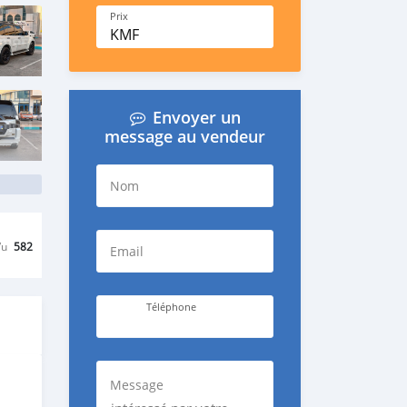
Prix
KMF
Envoyer un
message au vendeur
Nom
Vu
582
Email
Téléphone
Message