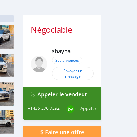
Négociable
shayna
Ses annonces
Envoyer un
message
Appeler le vendeur
+1435 276 7292
Appeler
Faire une offre