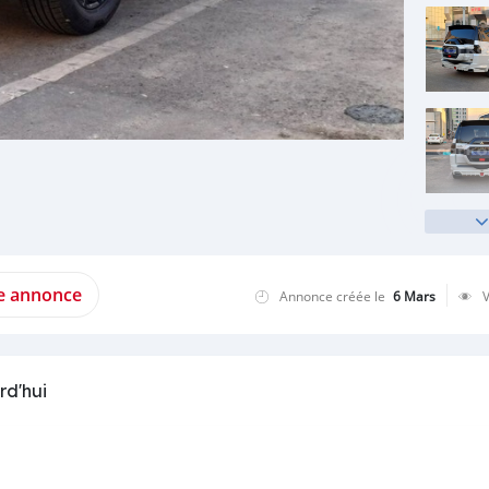
te annonce
Annonce créée le
6 Mars
rd'hui