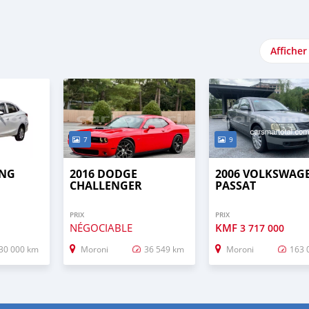
Afficher
7
9
ENG
2016 DODGE
2006 VOLKSWAG
CHALLENGER
PASSAT
PRIX
PRIX
NÉGOCIABLE
KMF
3 717 000
30 000 km
Moroni
36 549 km
Moroni
163 