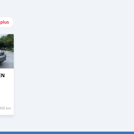
 plus
EN
000 km