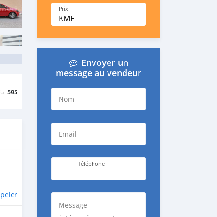
Prix
KMF
Envoyer un
message au vendeur
Vu
595
Nom
Email
Téléphone
peler
Message