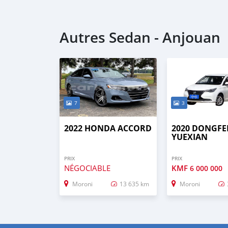
Autres Sedan - Anjouan
7
3
2022 HONDA ACCORD
2020 DONGF
YUEXIAN
PRIX
PRIX
NÉGOCIABLE
KMF
6 000 000
Moroni
13 635 km
Moroni