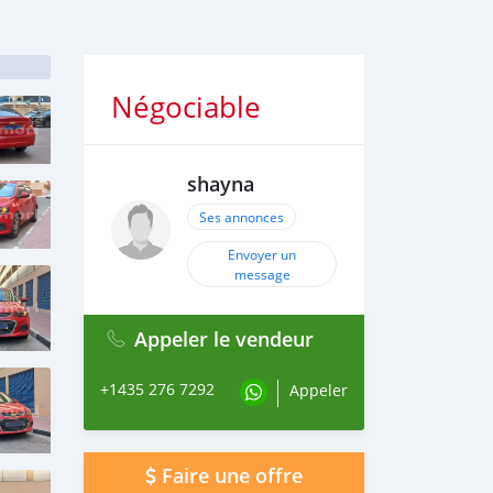
Négociable
shayna
Ses annonces
Envoyer un
message
Appeler le vendeur
+1435 276 7292
Appeler
Faire une offre