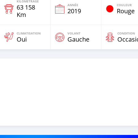
KILOMÉTRAGE
ANNÉE
COULEUR
63 158
e
2019
Rouge
Km
CLIMATISATION
VOLANT
CONDITION
Oui
Gauche
Occasi