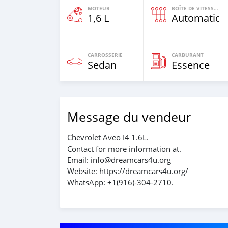
MOTEUR
BOÎTE DE VITESSES
1,6 L
Automatiqu
CARROSSERIE
CARBURANT
Sedan
Essence
Message du vendeur
Chevrolet Aveo I4 1.6L.
Contact for more information at.
Email: info@dreamcars4u.org
Website: https://dreamcars4u.org/
WhatsApp: +1(916)-304-2710.