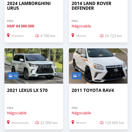
2024 LAMBORGHINI
2014 LAND ROVER
URUS
DEFENDER
PRIX
PRIX
KMF
64 000 000
Négociable
4 700 km
24 723 km
Fomboni
Moroni
10
7
2021 LEXUS LX 570
2011 TOYOTA RAV4
PRIX
PRIX
Négociable
Négociable
22 000 km
120 000 km
Mutsamudu
Moroni