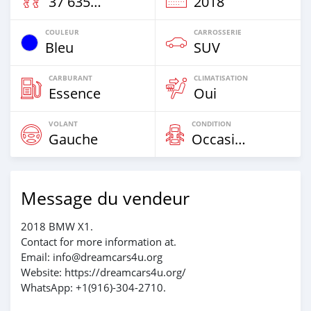
37 635 Km
2018
COULEUR
CARROSSERIE
Bleu
SUV
CARBURANT
CLIMATISATION
Essence
Oui
VOLANT
CONDITION
Gauche
Occasion
Message du vendeur
2018 BMW X1.
Contact for more information at.
Email: info@dreamcars4u.org
Website: https://dreamcars4u.org/
WhatsApp: +1(916)-304-2710.