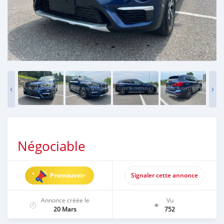
Négociable
Promouvoir
Signaler cette annonce
Annonce créée le
Vu
20 Mars
752