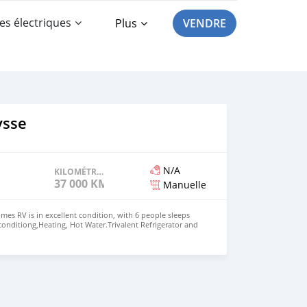
es électriques
Plus
VENDRE
ysse
N/A
KILOMÉTRAGE
37 000 KM
Manuelle
es RV is in excellent condition, with 6 people sleeps
 conditiong,Heating, Hot Water.Trivalent Refrigerator and
asher,2 person wing bed, Dining room converts into
ueen room,Bathroom with separate shower Price: $15,000
+13172236827 CONTACT EMAIL:
om