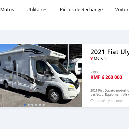
Motos
Utilitaires
Pièces de Rechange
Voitur
2021 Fiat Ul
Moroni
PRIX
KMF
6 260 000
2021 Fiat Ducato motorhom
perfectly. Equipment: Air
Freezer,Gas cooker,Dishw
Publié il y a 4 mois
double bed and private q
USD WHATSAPP NUMBER: 
lucansachezs@hotmail.c