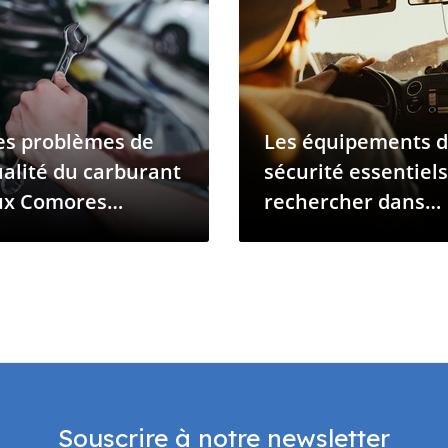
es problèmes de
Les équipements 
alité du carburant
sécurité essentiels
ux Comores
rechercher dans
rovoquent des
votre prochain
ysfonctionnements
véhicule
 véhicules sur
ute l'île
Souscrire à notre newsletter