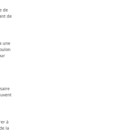
re de
vant de
 a une
boulon
our
saire
euvent
rer à
de la