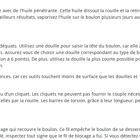
le avec de l'huile pénétrante. Cette huile dissout la rouille et la reti
meilleurs résultats, vaporisez l'huile sur le boulon plusieurs jours a
déquats. Utilisez une douille pour saisir la tête du boulon, car elle
ls. Assurez-vous de choisir une douille correspondant au type de 
n à 6 points). De plus, utilisez la douille la plus courte possible p
n.
 pinces, car ces outils touchent moins de surface que les douilles et
eu d'un cliquet. Les cliquets ne peuvent pas fournir le couple néces
llés par la rouille. Les barres de torsion, grâce à leur longueur, p
ocage qui recouvre le boulon. Ce fil empêche le boulon de se desser
é, inspectez tout signe que le fil de blocage a fui. Si vous détectez 