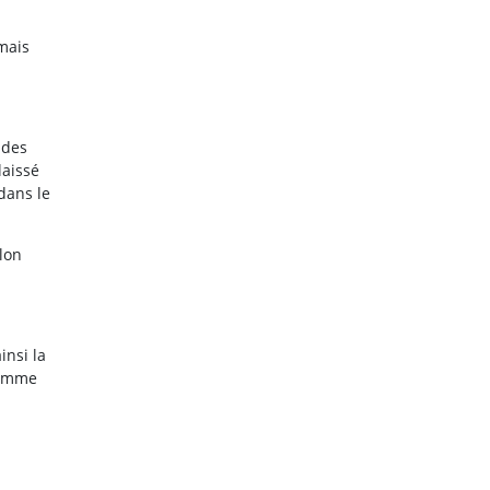
 mais
 des
laissé
dans le
lon
insi la
flamme