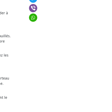
der à
uillés.
bre
ez les
arteau
he.
nt le