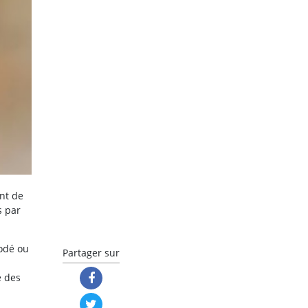
nt de
s par
rodé ou
Partager sur
e des