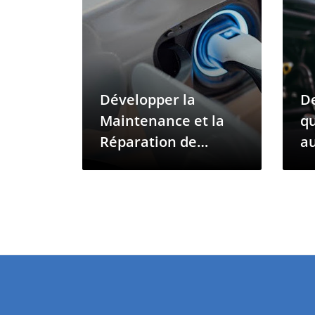
Développer la
D
Maintenance et la
qu
Réparation de
a
Véhicules
p
Électriques aux
d
Comores : Ce Qu'il
de
Faut Pour Croître
to