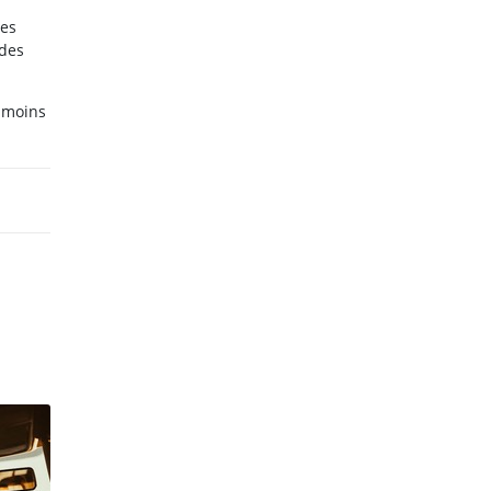
des
 des
t moins