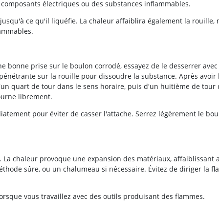
es composants électriques ou des substances inflammables.
qu'à ce qu'il liquéfie. La chaleur affaiblira également la rouille,
flammables.
une bonne prise sur le boulon corrodé, essayez de le desserrer avec
énétrante sur la rouille pour dissoudre la substance. Après avoir 
d'un quart de tour dans le sens horaire, puis d'un huitième de tour 
ourne librement.
iatement pour éviter de casser l'attache. Serrez légèrement le bou
le. La chaleur provoque une expansion des matériaux, affaiblissant a
méthode sûre, ou un chalumeau si nécessaire. Évitez de diriger la 
orsque vous travaillez avec des outils produisant des flammes.