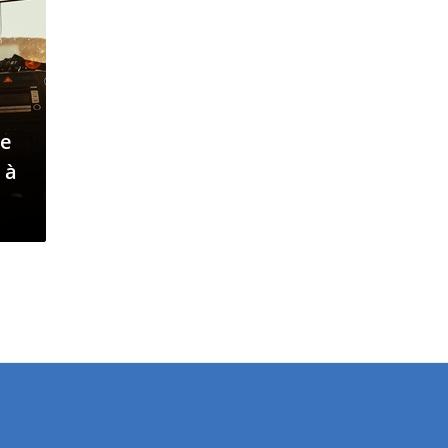
de
 à