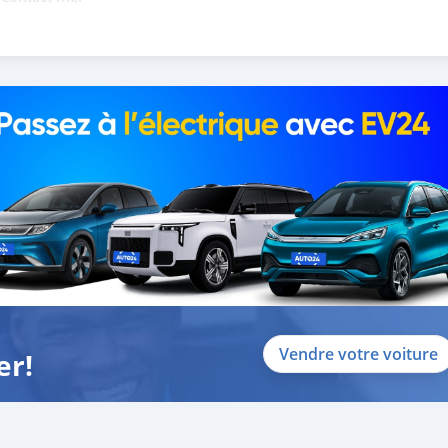
088684251588
Vendre votre voiture
er!