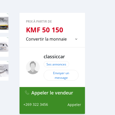
PRIX À PARTIR DE
KMF
50 150
Convertir la monnaie
classiccar
Ses annonces
Envoyer un
message
Appeler le vendeur
+269 322 3456
Appeler