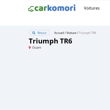
Voitures
Retour
Accueil
/
Voiture
/
Triumph TR6
Triumph TR6
Ouani