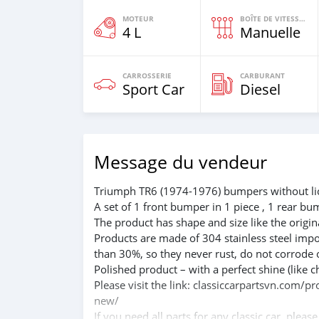
MOTEUR
BOÎTE DE VITESSES
4 L
Manuelle
CARROSSERIE
CARBURANT
Sport Car
Diesel
Message du vendeur
Triumph TR6 (1974-1976) bumpers without lic
A set of 1 front bumper in 1 piece , 1 rear bu
The product has shape and size like the origina
Products are made of 304 stainless steel impo
than 30%, so they never rust, do not corrode 
Polished product – with a perfect shine (like c
Please visit the link: classiccarpartsvn.com/
new/
If you need all parts for any classic car, pleas