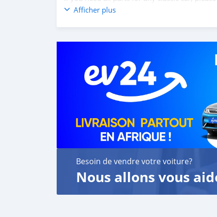
Web: classiccarpartsvn.com
Afficher plus
Email: info@classiccarpartsvn.com
WhatsApp: +84 81 284 2228
Fanpage: facebook.com/profile.php?id=100
Besoin de vendre votre voiture?
Nous allons vous aid