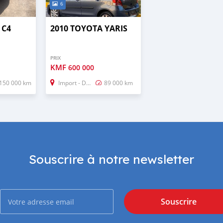
6
 C4
2010 TOYOTA YARIS
PRIX
KMF
600 000
150 000 km
Import - Dubai
89 000 km
Souscrire à notre newsletter
Souscrire