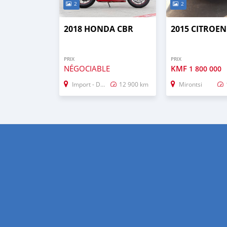
2
2
2018 HONDA CBR
2015 CITROEN
PRIX
PRIX
NÉGOCIABLE
KMF
1 800 000
Import - Dubai
12 900 km
Mirontsi