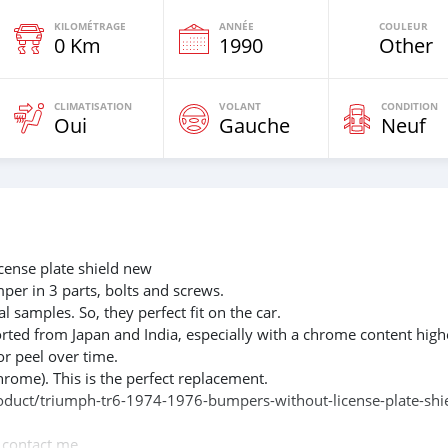
KILOMÉTRAGE
ANNÉE
COULEUR
0 Km
1990
Other
CLIMATISATION
VOLANT
CONDITION
Oui
Gauche
Neuf
ense plate shield new
mper in 3 parts, bolts and screws.
l samples. So, they perfect fit on the car.
rted from Japan and India, especially with a chrome content high
or peel over time.
hrome). This is the perfect replacement.
product/triumph-tr6-1974-1976-bumpers-without-license-plate-shi
e contact me.