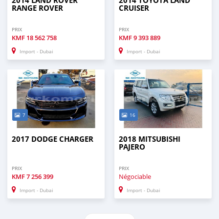
2014 LAND ROVER
2014 TOYOTA LAND
RANGE ROVER
CRUISER
PRIX
PRIX
KMF
18 562 758
KMF
9 393 889
Import - Dubai
Import - Dubai
7
16
2017 DODGE CHARGER
2018 MITSUBISHI
PAJERO
PRIX
PRIX
KMF
7 256 399
Négociable
Import - Dubai
Import - Dubai