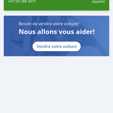
+97150 288 9475
Appeler
Besoin de vendre votre voiture?
Nous allons vous aider!
Vendre votre voiture