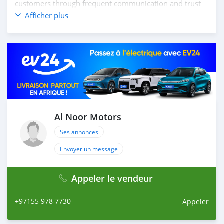
customers through frequent communication and trust
in order to facilitate the completion of a transaction and
Afficher plus
the settlement of any problem on either side.
Thousands of vehicles are available for the customer to
purchase online from Al Noor Motors inventory. We
have a wide range of cars and you can be assured that
you will find the best quality cars here at a good
bargain. If you wish to visit any of our companies
around globe to purchase directly, FOB or CIF rates can
also be negotiated upon request. All the prices are
negotiable and all inquiries are welcome.
Al Noor Motors
Ses annonces
SHIPMENT
W
Envoyer un message
Appeler le vendeur
+97155 978 7730
Appeler