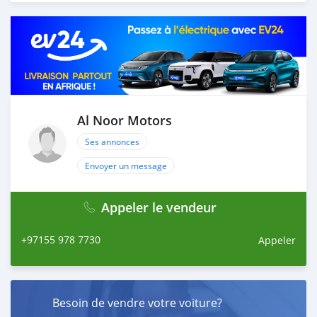
Thousands of vehicles are available for the customer to
purchase online from Al Noor Motors inventory. We
have a wide range of cars and you can be assured that
you will find the best quality cars here at a good
bargain. If you wish to visit any of our companies
around globe to purchase directly, FOB or CIF rates can
also be negotiated upon request. All the prices are
negotiable and all inquiries are welcome.
Al Noor Motors
SHIPMENT
Ses annonces
W
Envoyer un message
Appeler le vendeur
+97155 978 7730
Appeler
Besoin de vendre votre voiture?