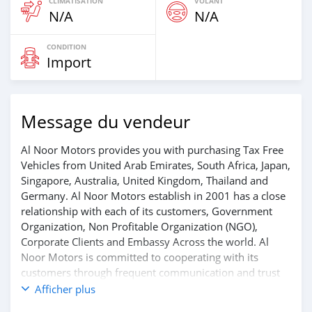
CLIMATISATION
VOLANT
N/A
N/A
CONDITION
Import
Message du vendeur
Al Noor Motors provides you with purchasing Tax Free
Vehicles from United Arab Emirates, South Africa, Japan,
Singapore, Australia, United Kingdom, Thailand and
Germany. Al Noor Motors establish in 2001 has a close
relationship with each of its customers, Government
Organization, Non Profitable Organization (NGO),
Corporate Clients and Embassy Across the world. Al
Noor Motors is committed to cooperating with its
customers through frequent communication and trust
in order to facilitate the completion of a transaction and
Afficher plus
the settlement of any problem on either side.