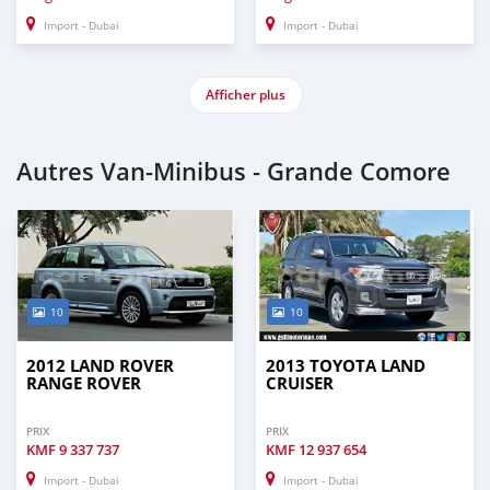
Import - Dubai
Import - Dubai
Afficher plus
Autres Van‒Minibus - Grande Comore
10
10
2012 LAND ROVER
2013 TOYOTA LAND
RANGE ROVER
CRUISER
PRIX
PRIX
KMF
9 337 737
KMF
12 937 654
Import - Dubai
Import - Dubai