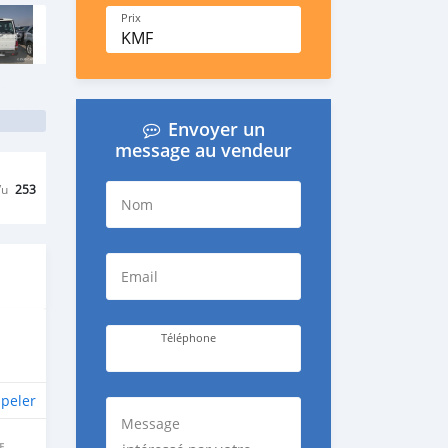
Prix
KMF
Envoyer un
message au vendeur
Vu
253
Nom
Email
Téléphone
peler
Message
E