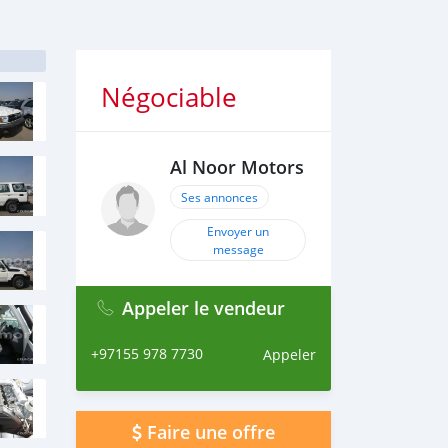
Négociable
Al Noor Motors
Ses annonces
Envoyer un
message
Appeler le vendeur
+97155 978 7730
Appeler
Faire une offre