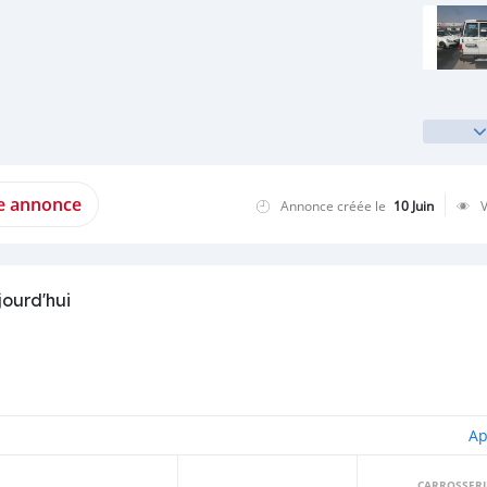
te annonce
Annonce créée le
10 Juin
jourd'hui
Ap
CARROSSERI