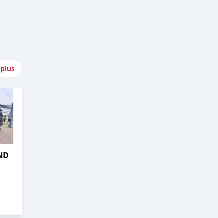
 plus
ND