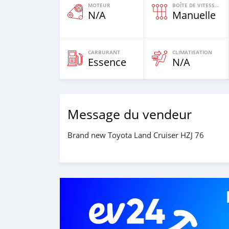
MOTEUR
BOÎTE DE VITESSES
N/A
Manuelle
CARBURANT
CLIMATISATION
Essence
N/A
Message du vendeur
Brand new Toyota Land Cruiser HZJ 76