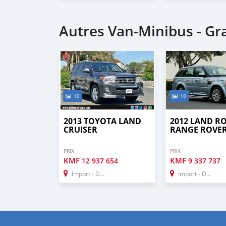
Autres Van‒Minibus - G
10
10
2013 TOYOTA LAND
2012 LAND R
CRUISER
RANGE ROVE
PRIX
PRIX
KMF
KMF
12 937 654
9 337 737
Import - Dubai
Import - Dubai