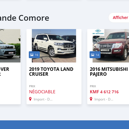
rande Comore
Afficher
16
14
OVER
2019 TOYOTA LAND
2016 MITSUBISHI
R
CRUISER
PAJERO
PRIX
PRIX
NÉGOCIABLE
KMF
4 612 716
Import - Dubai
Import - Dubai