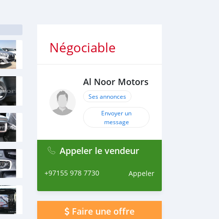
Négociable
Al Noor Motors
Ses annonces
Envoyer un
message
Appeler le vendeur
+97155 978 7730
Appeler
Faire une offre