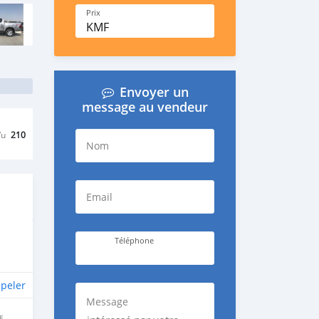
Prix
KMF
Envoyer un
message au vendeur
Vu
210
Nom
Email
Téléphone
peler
Message
E