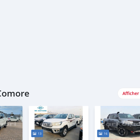
 Comore
Afficher
13
16