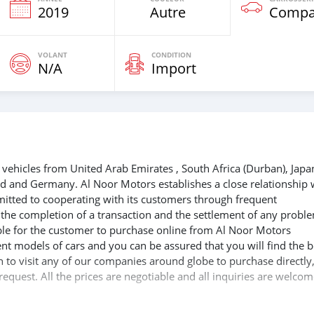
e
2019
Autre
Compa
VOLANT
CONDITION
N/A
Import
vehicles from United Arab Emirates , South Africa (Durban), Japa
nd and Germany. Al Noor Motors establishes a close relationship 
mitted to cooperating with its customers through frequent
e the completion of a transaction and the settlement of any probl
able for the customer to purchase online from Al Noor Motors
nt models of cars and you can be assured that you will find the b
sh to visit any of our companies around globe to purchase directly
equest. All the prices are negotiable and all inquiries are welcom
at you get your dream cars delivered to your doorstep i