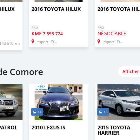
 HILUX
2016 TOYOTA HILUX
2016 TOYOTA HI
PRIX
PRIX
KMF
NÉGOCIABLE
7 593 724
Import - Dubai
Import - Dubai
143 610 km
nde Comore
Afficher
14
16
 PATROL
2010 LEXUS IS
2015 TOYOTA
HARRIER