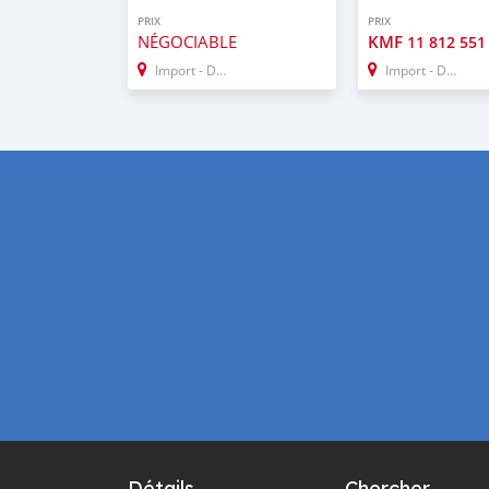
PRIX
PRIX
NÉGOCIABLE
KMF
11 812 551
Import - Dubai
Import - Dubai
Détails
Chercher