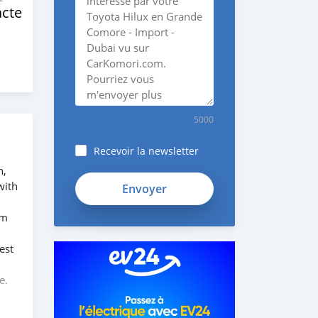
cte
5000
Recevoir la newsletter
n,
with
em
est
,
e.