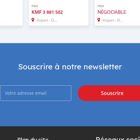
PRIX
PRIX
KMF
NÉGOCIABLE
3 881 502
Import - Dubai
Import - Dubai
Souscrire à notre newsletter
Souscrire
Réseaux soci
Plan du site