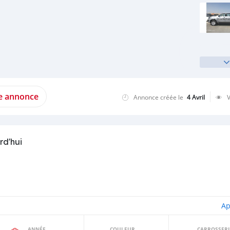
te annonce
Annonce créée le
4 Avril
rd'hui
Ap
ANNÉE
COULEUR
CARROSSERI