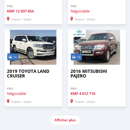
PRIX
PRIX
KMF
12 937 654
Négociable
Import - Dubai
Import - Dubai
16
14
2019 TOYOTA LAND
2016 MITSUBISHI
CRUISER
PAJERO
PRIX
PRIX
Négociable
KMF
4 612 716
Import - Dubai
Import - Dubai
Afficher plus