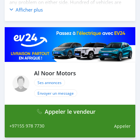
any problem on either side. Hundred of vehicles are
available for the customer to purchase online from Al
Afficher plus
Noor Motors inventory. We have a wide range of the
different models of cars and you can be assured that
you will find the best quality cars here at a good
bargain. If you wish to visit any of our companies
around globe to purchase directly, FOB or CIF rates can
also be negotiated upon request. All the prices are
negotiable and all inquiries are welcome.
SHIPMENT
We provide all logistics services to ensure that you get
Al Noor Motors
your dream cars delivered to your doorstep i
Ses annonces
Envoyer un message
Appeler le vendeur
+97155 978 7730
Appeler