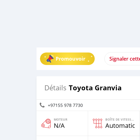
Promouvoir
Signaler cet
Toyota Granvia
Détails
+97155 978 7730
MOTEUR
BOÎTE DE VITESSES
N/A
Automatiqu