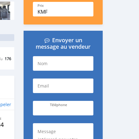
Prix
KMF
Envoyer un
message au vendeur
Vu
176
Nom
Email
peler
Téléphone
E
x4
Message