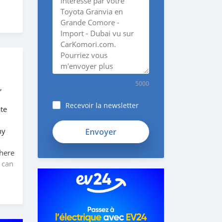
5000
,
Recevoir la newsletter
te
ny
 here
 can