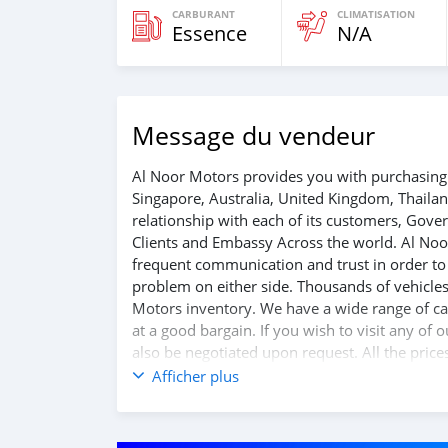
CARBURANT
CLIMATISATION
Essence
N/A
Message du vendeur
Al Noor Motors provides you with purchasing 
Singapore, Australia, United Kingdom, Thaila
relationship with each of its customers, Gov
Clients and Embassy Across the world. Al Noo
frequent communication and trust in order to f
problem on either side. Thousands of vehicles
Motors inventory. We have a wide range of car
at a good bargain. If you wish to visit any of
also be negotiated upon request. All the price
Afficher plus
SHIPMENT
We p