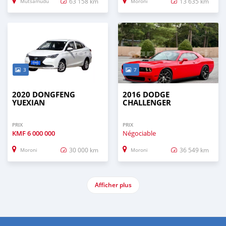
63 158 km
13 635 km
Mutsamudu
Moroni
3
7
2020 DONGFENG
2016 DODGE
YUEXIAN
CHALLENGER
PRIX
PRIX
KMF
6 000 000
Négociable
30 000 km
36 549 km
Moroni
Moroni
Afficher plus