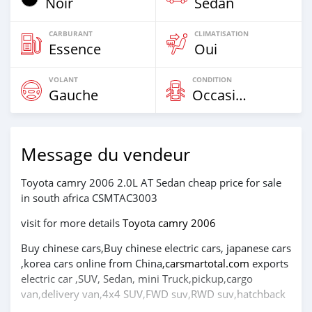
Noir
Sedan
CARBURANT
CLIMATISATION
Essence
Oui
VOLANT
CONDITION
Gauche
Occasion
Message du vendeur
Toyota camry 2006 2.0L AT Sedan cheap price for sale
in south africa CSMTAC3003
visit for more details
Toyota camry 2006
Buy chinese cars,Buy chinese electric cars, japanese cars
,korea cars online from China,
carsmartotal.com
exports
electric car ,SUV, Sedan, mini Truck,pickup,cargo
van,delivery van,4x4 SUV,FWD suv,RWD suv,hatchback