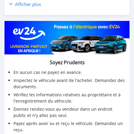
Toyota camry 2006 2.0L AT Sedan prix bon marché à
Afficher plus
vendre en afrique du sud CSMTAC3003
visitez pour plus de détails
Toyota camry 2006
Achetez des voitures chinoises, achetez des voitures
électriques chinoises, des voitures japonaises, des
voitures coréennes en ligne depuis la Chine,
carsmartotal.com
exporte des voitures électriques, des
SUV, des berlines, des mini-camions, camionnette,
Soyez Prudents
camionnette, camionnette de livraison, 4x4 SUV, FWD
suv, RWD suv, hayon
En aucun cas ne payez en avance.
Inspectez le véhicule avant de l'acheter. Demandez des
documents.
Vérifiez les informations relatives au propriétaire et à
l'enregistrement du véhicule.
Donnez rendez-vous au vendeur dans un endroit
public et n'y allez pas seul.
Payez après avoir vu et reçu le véhicule. Demandez un
reçu.