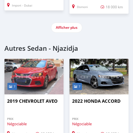
Import - Dubai
18 000 km
Domoni
Afficher plus
Autres Sedan - Njazidja
7
7
2019 CHEVROLET AVEO
2022 HONDA ACCORD
PRIX
PRIX
Négociable
Négociable