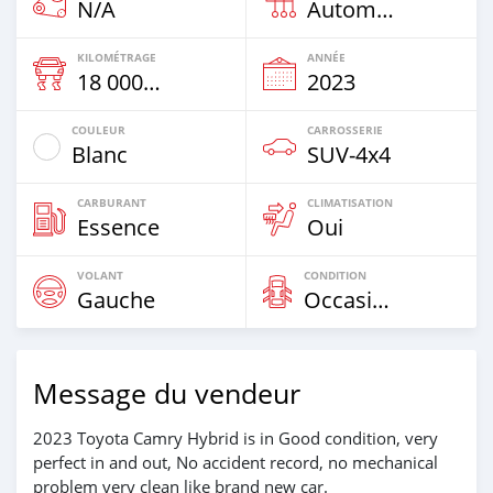
N/A
Automatique
KILOMÉTRAGE
ANNÉE
18 000 Km
2023
COULEUR
CARROSSERIE
Blanc
SUV‒4x4
CARBURANT
CLIMATISATION
Essence
Oui
VOLANT
CONDITION
Gauche
Occasion
Message du vendeur
2023 Toyota Camry Hybrid is in Good condition, very
perfect in and out, No accident record, no mechanical
problem very clean like brand new car.