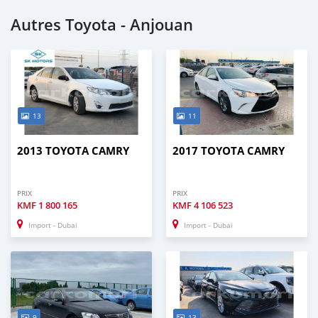
Autres Toyota - Anjouan
13
11
2013 TOYOTA CAMRY
2017 TOYOTA CAMRY
PRIX
PRIX
KMF
1 800 165
KMF
4 106 523
Import - Dubai
Import - Dubai
9
13