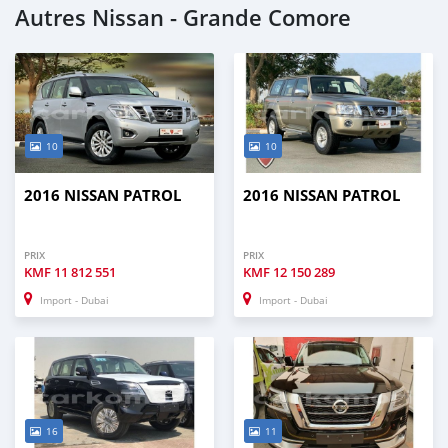
Autres Nissan - Grande Comore
10
10
2016 NISSAN PATROL
2016 NISSAN PATROL
PRIX
PRIX
KMF
11 812 551
KMF
12 150 289
Import - Dubai
Import - Dubai
16
11