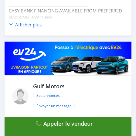
_____________________________________
EASY BANK FINANCING AVAILABLE FROM PREFERRED
BANKING PARTNERS
_____________________________________
Afficher plus
OPTIONS :
* DIFF LOCK
* MANUAL TRANSMISSION
* 4 WHEEL DRIVE
* FM/ AM
AND MANY MORE
____________________________________
Gulf Motors
CASH PURCHASE
Ses annonces
---------------------------
DOCUMENTS REQUIRED
Envoyer un message
* EMIRATES ID
* DRIVING LICENSE
Appeler le vendeur
BANK FINANCE
------------------------