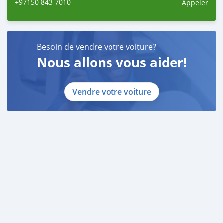
+97150 843 7010
Appeler
Employed:
* Salary Certificate
* 3 month bank statement with original stamp
* Passport & Visa copies
Besoin de vendre votre voiture?
* Emirates ID copy
Nous allons vous aider!
—
Self Employed:
Vendre votre voiture
* Trade License
* Memorandum of Article
* Passport copies of all partners
* Passport and visa copies of applicant
* Emirates ID
* 3 month personal bank statement
* 3 month company bank statement
—
Companies:
* Trade License
* Memorandum of Article
* Passport copies of all pa