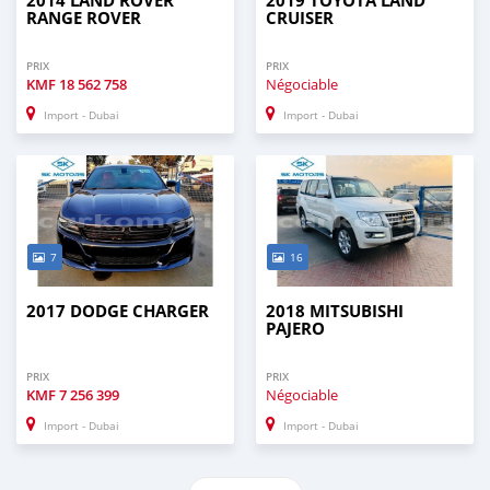
2014 LAND ROVER
2019 TOYOTA LAND
RANGE ROVER
CRUISER
PRIX
PRIX
KMF
18 562 758
Négociable
Import - Dubai
Import - Dubai
7
16
2017 DODGE CHARGER
2018 MITSUBISHI
PAJERO
PRIX
PRIX
KMF
7 256 399
Négociable
Import - Dubai
Import - Dubai