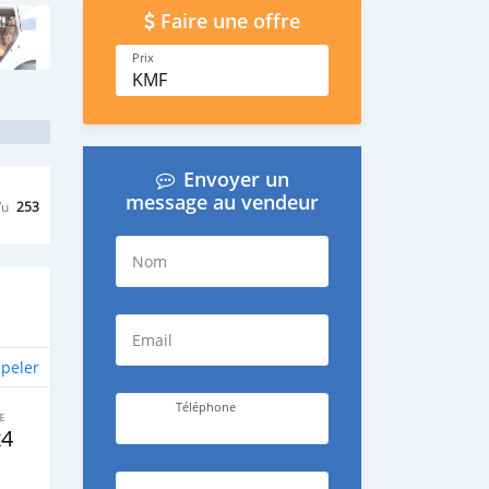
Faire une offre
Prix
KMF
Envoyer un
message au vendeur
Vu
253
Nom
Email
peler
Téléphone
E
x4