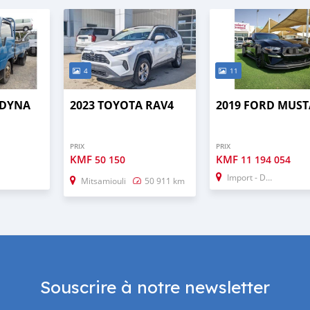
4
11
 DYNA
2023 TOYOTA RAV4
2019 FORD MUS
PRIX
PRIX
KMF
KMF
50 150
11 194 054
Import - Dubai
Mitsamiouli
50 911 km
Souscrire à notre newsletter