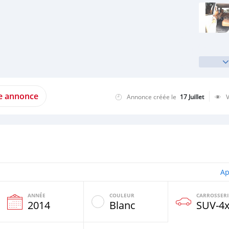
te annonce
Annonce créée le
17 Juillet
Ap
ANNÉE
COULEUR
CARROSSERI
e
2014
Blanc
SUV‒4