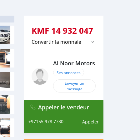
KMF
14 932 047
Convertir la monnaie
Al Noor Motors
Ses annonces
Envoyer un
message
Appeler le vendeur
+97155 978 7730
Appeler