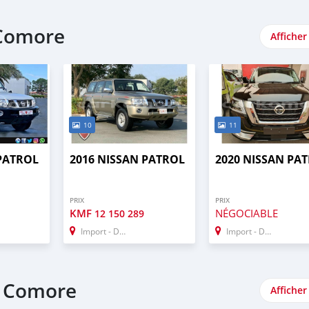
 Comore
Afficher
10
11
 PATROL
2016 NISSAN PATROL
2020 NISSAN PA
PRIX
PRIX
KMF
NÉGOCIABLE
12 150 289
Import - Dubai
Import - Dubai
e Comore
Afficher