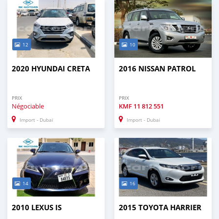
12
10
2020 HYUNDAI CRETA
2016 NISSAN PATROL
PRIX
PRIX
Négociable
KMF
11 812 551
Import - Dubai
Import - Dubai
14
16
2010 LEXUS IS
2015 TOYOTA HARRIER