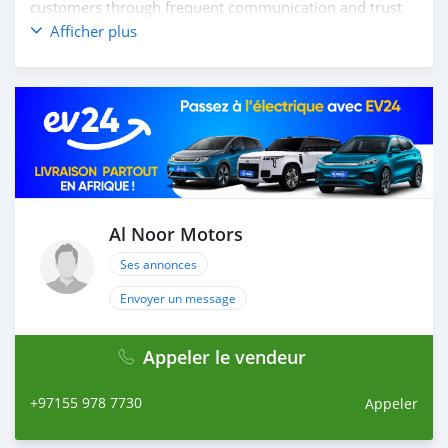
customers through frequent communication and trust
in order to facilitate the completion of a transaction and
Afficher plus
the settlement of any problem on either side.
Thousands of vehicles are available for the customer to
purchase online from Al Noor Motors inventory. We
have a wide range of cars and you can be assured that
you will find the best quality cars here at a good
bargain. If you wish to visit any of our companies
around globe to purchase directly, FOB or CIF rates can
also be negotiated upon request. All the prices are
negotiable and all inquiries are welcome.
Al Noor Motors
Ses annonces
SHIPMENT
We p
Envoyer un message
Appeler le vendeur
+97155 978 7730
Appeler