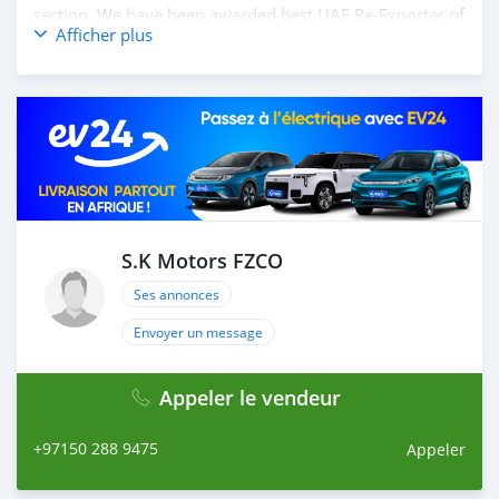
section. We have been awarded best UAE Re-Exporter of
Afficher plus
the year 2014. We have a specialized sales team that
guides our clients throughout with quality &
professional services. We believe in long term
relationship with our clients, because SK Motors cares.
A SK MOTORS FORNECE OS SEGUINTES SERVIÇOS: 1.
Recolha gratuita do aeroporto 2. Livre escolher e soltar
instalação para tour showroom. 3. Serviço de reserva de
hotel em um local lucrativo 4. Acordo de visto de Dubai
5. Fornecer assistência para acessórios de carros 6. E
muito mais que acrescentaria muito valor ao nosso
S.K Motors FZCO
atendimento ao cliente. Nós fomos premiados com o
Ses annonces
melhor re-exportador dos Emirados Árabes Unidos
Envoyer un message
Appeler le vendeur
+97150 288 9475
Appeler