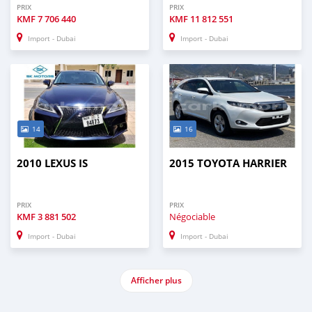
PRIX
PRIX
KMF
7 706 440
KMF
11 812 551
Import - Dubai
Import - Dubai
14
16
2010 LEXUS IS
2015 TOYOTA HARRIER
PRIX
PRIX
KMF
3 881 502
Négociable
Import - Dubai
Import - Dubai
Afficher plus