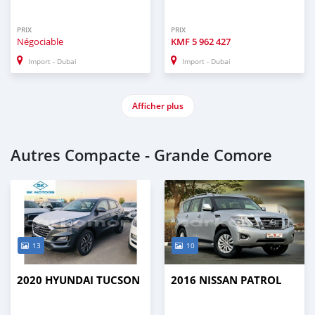
PRIX
PRIX
Négociable
KMF
5 962 427
Import - Dubai
Import - Dubai
Afficher plus
Autres Compacte - Grande Comore
13
10
2020 HYUNDAI TUCSON
2016 NISSAN PATROL