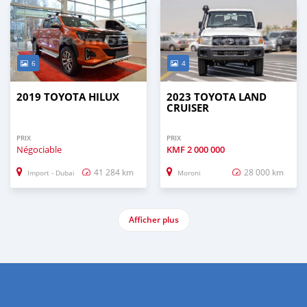
6
4
2019 TOYOTA HILUX
2023 TOYOTA LAND
CRUISER
PRIX
PRIX
Négociable
KMF
2 000 000
41 284 km
28 000 km
Import - Dubai
Moroni
Afficher plus