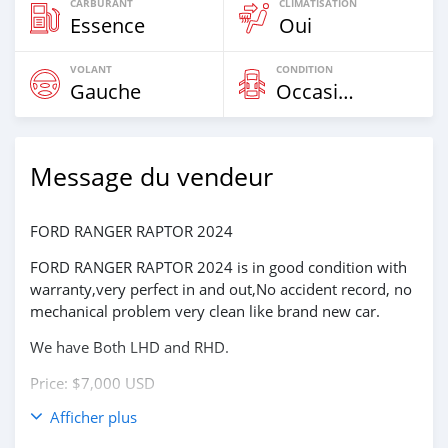
CARBURANT
CLIMATISATION
Essence
Oui
VOLANT
CONDITION
Gauche
Occasion
Message du vendeur
FORD RANGER RAPTOR 2024
FORD RANGER RAPTOR 2024 is in good condition with
warranty,very perfect in and out,No accident record, no
mechanical problem very clean like brand new car.
We have Both LHD and RHD.
Price: $7,000 USD
Afficher plus
WHATSAPP NUMBER: +13172236827