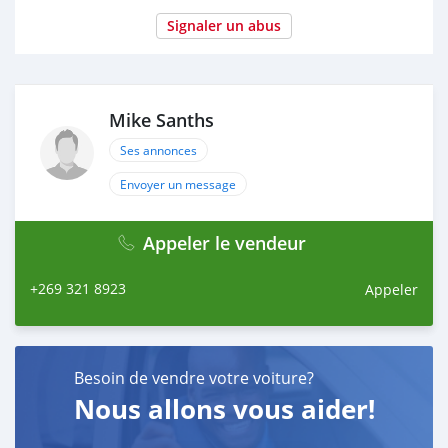
Signaler un abus
Mike Sanths
Ses annonces
Envoyer un message
Appeler le vendeur
+269 321 8923
Appeler
Besoin de vendre votre voiture?
Nous allons vous aider!