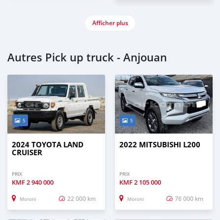
Afficher plus
Autres Pick up truck - Anjouan
5
5
2024 TOYOTA LAND
2022 MITSUBISHI L200
CRUISER
PRIX
PRIX
KMF
2 940 000
KMF
2 105 000
22 000 km
76 000 km
Moroni
Moroni