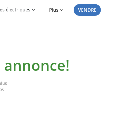
es électriques
Plus
VENDRE
e annonce!
plus
os