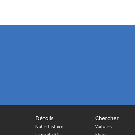
Détails
Chercher
Notre histoire
Voitures
La publicité
Motos