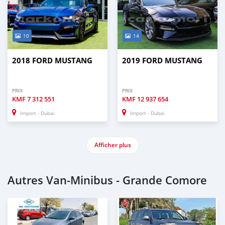
10
14
2018 FORD MUSTANG
2019 FORD MUSTANG
PRIX
PRIX
KMF
7 312 551
KMF
12 937 654
Import - Dubai
Import - Dubai
Afficher plus
Autres Van‒Minibus - Grande Comore