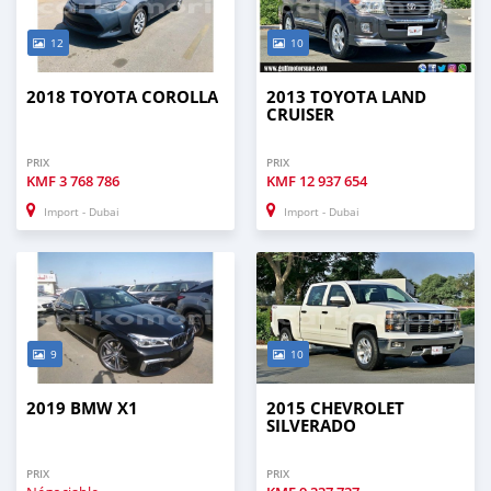
12
10
2018 TOYOTA COROLLA
2013 TOYOTA LAND
CRUISER
PRIX
PRIX
KMF
3 768 786
KMF
12 937 654
Import - Dubai
Import - Dubai
9
10
2019 BMW X1
2015 CHEVROLET
SILVERADO
PRIX
PRIX