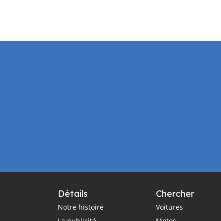
Détails
Chercher
Notre histoire
Voitures
La publicité
Motos