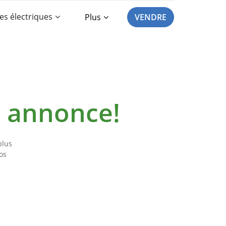
es électriques
Plus
VENDRE
e annonce!
plus
os