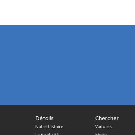
Détails
Chercher
Notre histoire
Voitures
La publicité
Motos