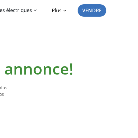
es électriques
Plus
VENDRE
e annonce!
plus
os