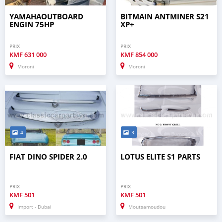
YAMAHAOUTBOARD
BITMAIN ANTMINER S21
ENGIN 75HP
XP+
PRIX
PRIX
KMF
631 000
KMF
854 000
Moroni
Moroni
4
3
FIAT DINO SPIDER 2.0
LOTUS ELITE S1 PARTS
PRIX
PRIX
KMF
501
KMF
501
Import - Dubai
Moutsamoudou