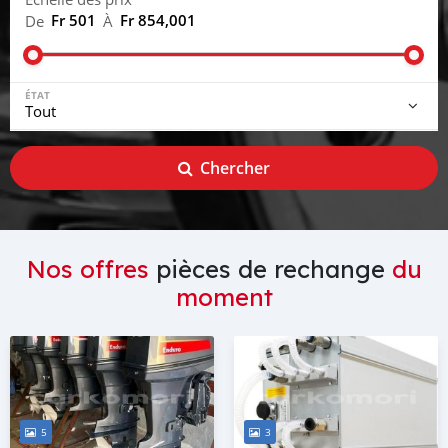
Fr 501
Fr 854,001
De
À
ÉTAT
Chercher
Nos offres
pièces de rechange
du
moment
5
3