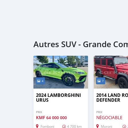
Autres SUV - Grande Co
4
7
2024 LAMBORGHINI
2014 LAND R
URUS
DEFENDER
PRIX
PRIX
KMF
NÉGOCIABLE
64 000 000
Fomboni
4 700 km
Moroni