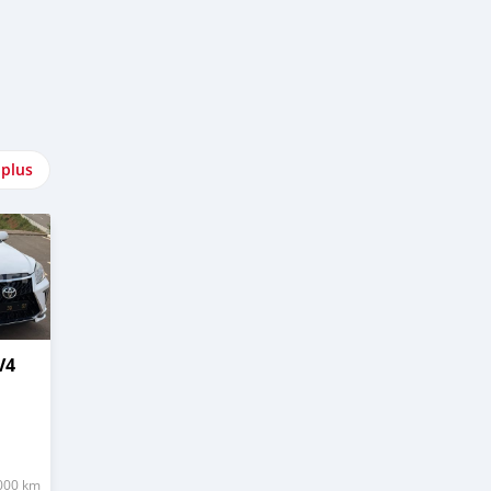
 plus
V4
000 km