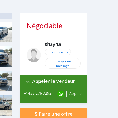
Négociable
shayna
Ses annonces
Envoyer un
message
Appeler le vendeur
+1435 276 7292
Appeler
Faire une offre