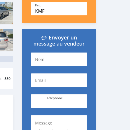
Prix
KMF
Envoyer un
message au vendeur
Nom
Vu
559
Email
Téléphone
Message