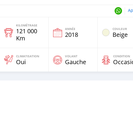
Ap
KILOMÉTRAGE
ANNÉE
COULEUR
121 000
e
2018
Beige
Km
CLIMATISATION
VOLANT
CONDITION
Oui
Gauche
Occasi