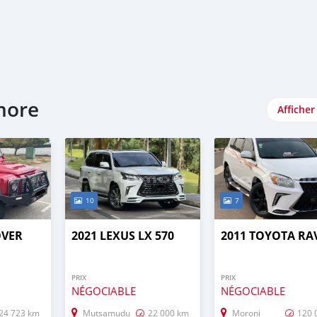
more
Afficher
10
7
OVER
2021 LEXUS LX 570
2011 TOYOTA RA
PRIX
PRIX
NÉGOCIABLE
NÉGOCIABLE
24 723 km
Mutsamudu
22 000 km
Moroni
120 