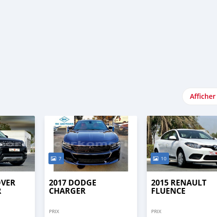
Afficher
7
10
OVER
2017 DODGE
2015 RENAULT
R
CHARGER
FLUENCE
PRIX
PRIX