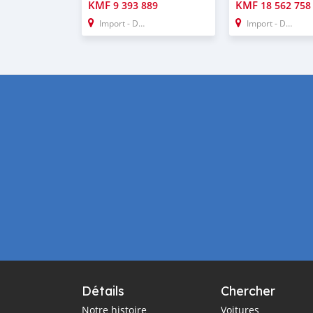
KMF
KMF
9 393 889
18 562 758
Import - Dubai
Import - Dubai
Détails
Chercher
Notre histoire
Voitures