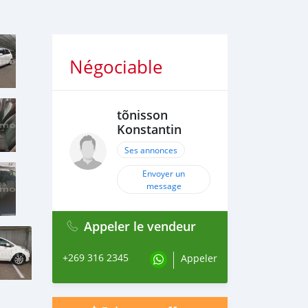
Négociable
tõnisson
Konstantin
Ses annonces
Envoyer un
message
Appeler le vendeur
+269 316 2345
Appeler