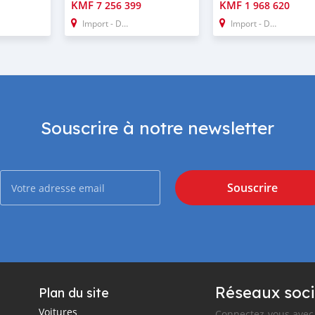
KMF
KMF
7 256 399
1 968 620
Import - Dubai
Import - Dubai
Souscrire à notre newsletter
Souscrire
Réseaux soci
Plan du site
Voitures
Connectez-vous avec 