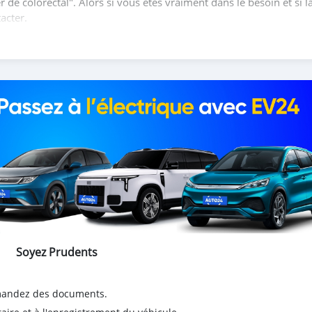
de colorectal". Alors si vous êtes vraiment dans le besoin et si l
acter.
Soyez Prudents
emandez des documents.