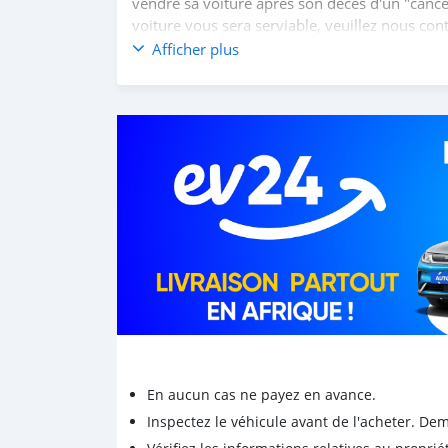
vendre sa voiture après son décès d'un "cancer 
voiture vous sera serviable, veuillez nous cont
tonissonkonstantin@gmail.com
Afficher plus
En aucun cas ne payez en avance.
Inspectez le véhicule avant de l'acheter. D