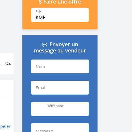
Faire une offre
Prix
KMF
Envoyer un
message au vendeur
Vu
674
Nom
Email
Téléphone
peler
Message