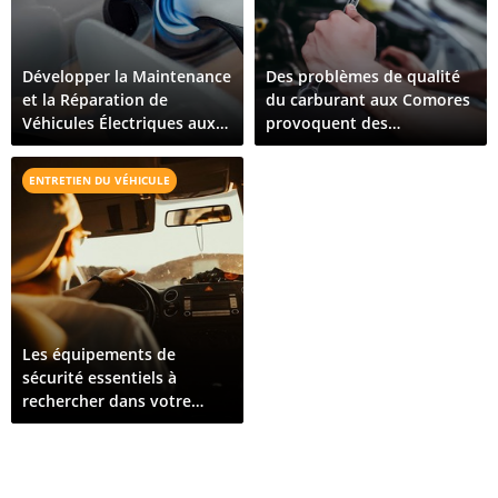
Développer la Maintenance
Des problèmes de qualité
et la Réparation de
du carburant aux Comores
Véhicules Électriques aux
provoquent des
Comores : Ce Qu'il Faut
dysfonctionnements de
Pour Croître
véhicules sur toute l'île
ENTRETIEN DU VÉHICULE
Les équipements de
sécurité essentiels à
rechercher dans votre
prochain véhicule