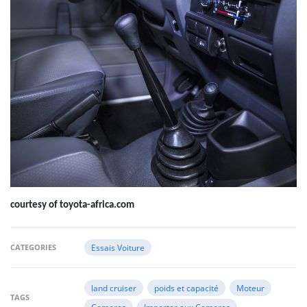
courtesy of toyota-africa.com
CATEGORIES
Essais Voiture
land cruiser
poids et capacité
Moteur
TAGS
Comores
Importer aux Comores