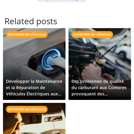
Related posts
ENTRETIEN DU VÉHICULE
ENTRETIEN DU VÉHICULE
Développer la Maintenance
Des problèmes de qualité
et la Réparation de
du carburant aux Comores
Véhicules Électriques aux
provoquent des
Comores : Ce Qu'il Faut
dysfonctionnements de
Pour Croître
véhicules sur toute l'île
ENTRETIEN DU VÉHICULE