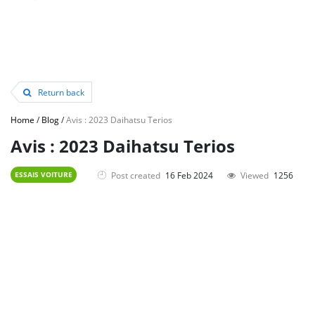
Return back
Home
/
Blog
/
Avis : 2023 Daihatsu Terios
Avis : 2023 Daihatsu Terios
Post created
16 Feb 2024
Viewed
1256
ESSAIS VOITURE