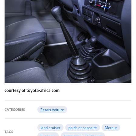
courtesy of toyota-africa.com
CATEGORIES
Essais Voiture
land cruiser
poids et capacité
Moteur
TAGS
Comores
Importer aux Comores