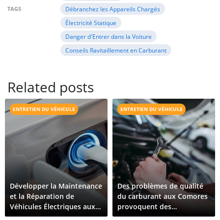
TAGS
Débranchez les Appareils Chargés
Électricité Statique
Danger d'Entrer dans la Voiture
Conseils Ravitaillement en Carburant
Related posts
ENTRETIEN DU VÉHICULE
ENTRETIEN DU VÉHICULE
Développer la Maintenance
Des problèmes de qualité
et la Réparation de
du carburant aux Comores
Véhicules Électriques aux
provoquent des
Comores : Ce Qu'il Faut
dysfonctionnements de