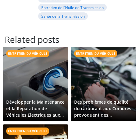
Entretien de l'Huile de Transmission
Santé de la Transmission
Related posts
ENTRETIEN DU VÉHICULE
ENTRETIEN DU VÉHICULE
Développer la Maintenance
Des problèmes de qualité
et la Réparation de
du carburant aux Comores
Véhicules Électriques aux
provoquent des
Comores : Ce Qu'il Faut
dysfonctionnements de
Pour Croître
véhicules sur toute l'île
ENTRETIEN DU VÉHICULE