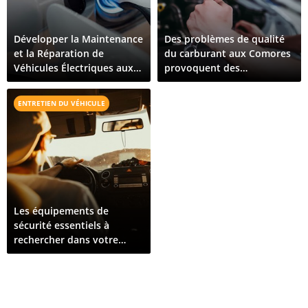
Développer la Maintenance
Des problèmes de qualité
et la Réparation de
du carburant aux Comores
Véhicules Électriques aux
provoquent des
Comores : Ce Qu'il Faut
dysfonctionnements de
Pour Croître
véhicules sur toute l'île
ENTRETIEN DU VÉHICULE
Les équipements de
sécurité essentiels à
rechercher dans votre
prochain véhicule