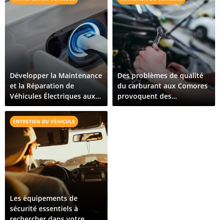
Développer la Maintenance
Des problèmes de qualité
et la Réparation de
du carburant aux Comores
Véhicules Électriques aux
provoquent des
Comores : Ce Qu'il Faut
dysfonctionnements de
Pour Croître
véhicules sur toute l'île
ENTRETIEN DU VÉHICULE
Les équipements de
sécurité essentiels à
rechercher dans votre