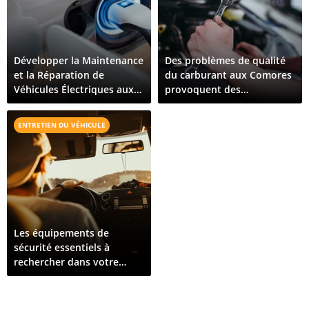
Développer la Maintenance
Des problèmes de qualité
et la Réparation de
du carburant aux Comores
Véhicules Électriques aux
provoquent des
Comores : Ce Qu'il Faut
dysfonctionnements de
Pour Croître
véhicules sur toute l'île
ENTRETIEN DU VÉHICULE
Les équipements de
sécurité essentiels à
rechercher dans votre
prochain véhicule