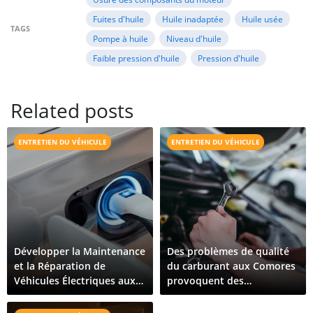
Fuites d'huile
Huile inadaptée
Huile usée
TAGS
Pompe à huile
Niveau d'huile
Faible pression d'huile
Pression d'huile
Related posts
ENTRETIEN DU VÉHICULE
ENTRETIEN DU VÉHICULE
Développer la Maintenance
Des problèmes de qualité
et la Réparation de
du carburant aux Comores
Véhicules Électriques aux
provoquent des
Comores : Ce Qu'il Faut
dysfonctionnements de
Pour Croître
véhicules sur toute l'île