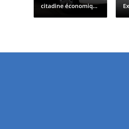
citadine économique
Ex
des Comores
P
d