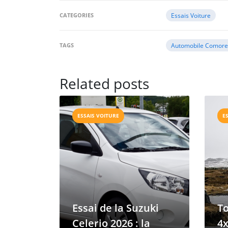
CATEGORIES
Essais Voiture
TAGS
Automobile Comore
Related posts
ESSAIS VOITURE
E
Essai de la Suzuki
To
Celerio 2026 : la
4x