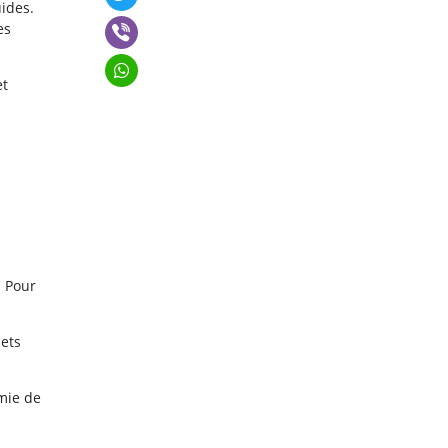
uides.
es
et
. Pour
jets
mie de