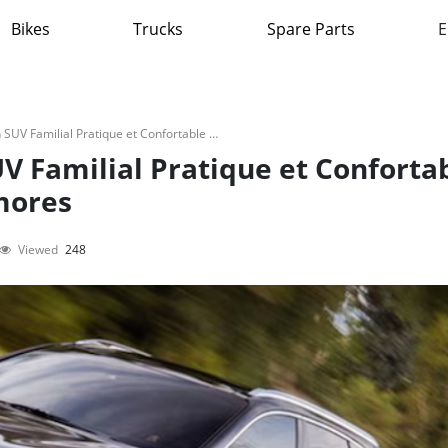
Bikes
Trucks
Spare Parts
E
2020 Kia Sorento : Un SUV Familial Pratique et Confortable pour les Routes des Comores
UV Familial Pratique et Conforta
mores
Viewed
248