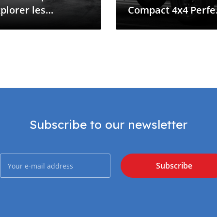
plorer les
Compact 4x4 Perfe
aysages Accidentés
for Comoros’ Islan
es Comores
Roads
Subscribe to our newsletter
Subscribe