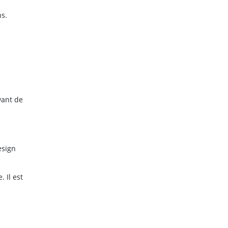
ns.
vant de
esign
 Il est