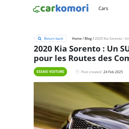
Cars
Return back
Home
/
Blog
/
2020 Kia Sorento : Un S
pour les Routes des Co
ESSAIS VOITURE
Post created
24 Feb 2025