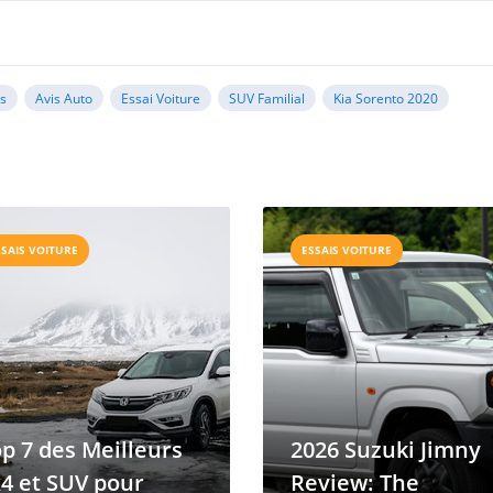
s
Avis Auto
Essai Voiture
SUV Familial
Kia Sorento 2020
SSAIS VOITURE
ESSAIS VOITURE
p 7 des Meilleurs
2026 Suzuki Jimny
4 et SUV pour
Review: The