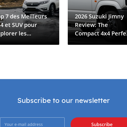
p 7 des Meilleurs
2026 Suzuki Jimny
4 et SUV pour
Review: The
plorer les
Compact 4x4 Perfe
aysages Accidentés
for Comoros’ Islan
es Comores
Roads
Subscribe to our newsletter
Subscribe