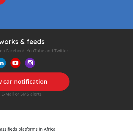
tworks & feeds
 on Facebook, YouTube and Twitter.
 car notification
r E-Mail or SMS alerts
assifieds platforms in Africa