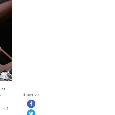
ues.
s
Share on
ectif