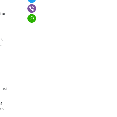
i un
s,
,
insi
es
les