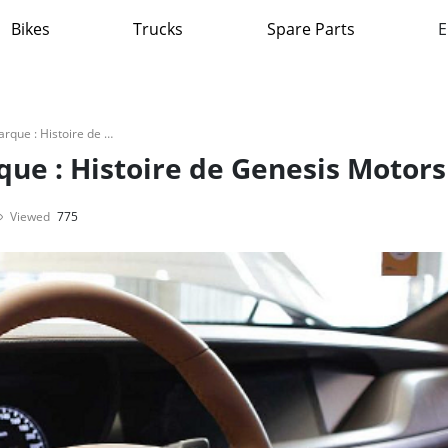
Bikes
Trucks
Spare Parts
E
L'importance de la marque : Histoire de Genesis Motors
ue : Histoire de Genesis Motors
Viewed
775