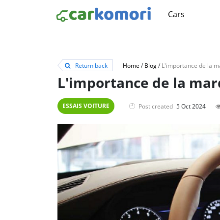
Cars
Return back
Home
/
Blog
/
L'importance de la marq
ESSAIS VOITURE
Post created
5 Oct 2024