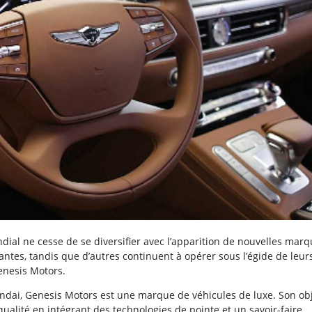
al ne cesse de se diversifier avec l’apparition de nouvelles marq
ntes, tandis que d’autres continuent à opérer sous l’égide de leur
enesis Motors.
ai, Genesis Motors est une marque de véhicules de luxe. Son obj
qualité en intégrant des technologies de pointe et un savoir-faire