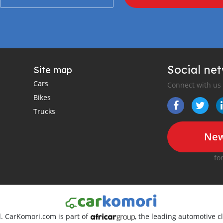
Social ne
Site map
Cars
Connect with us
Bikes
Trucks
New
fo
d. CarKomori.com is part of
, the leading automotive cl