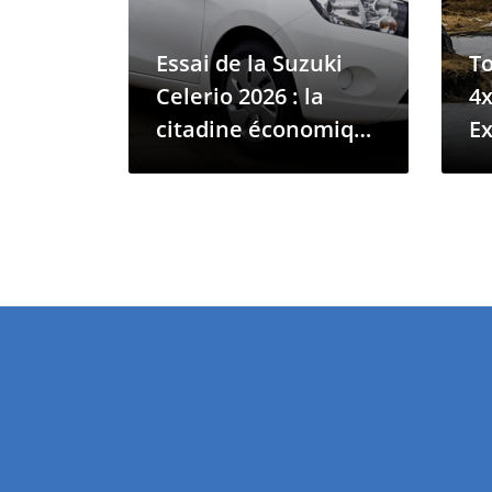
Essai de la Suzuki
To
Celerio 2026 : la
4x
citadine économique
Ex
des Comores
P
d