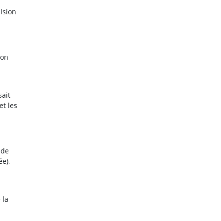
lsion
son
sait
et les
 de
e),
 la