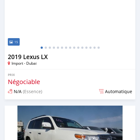
15
2019 Lexus LX
Import - Dubai
PRIX
Négociable
N/A
(Essence)
Automatique
Publié il y a environ 7 ans