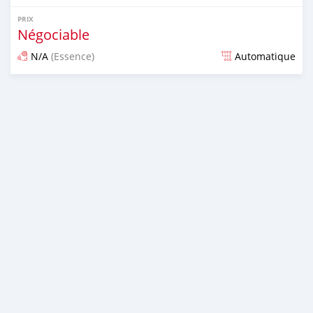
PRIX
Négociable
N/A
(Essence)
Automatique
Publié il y a environ 7 ans