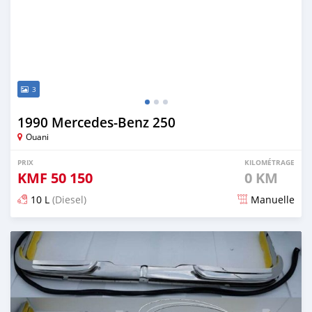
3
1990 Mercedes-Benz 250
Ouani
PRIX
KILOMÉTRAGE
KMF
50 150
0 KM
10 L
(Diesel)
Manuelle
Publié il y a 6 mois