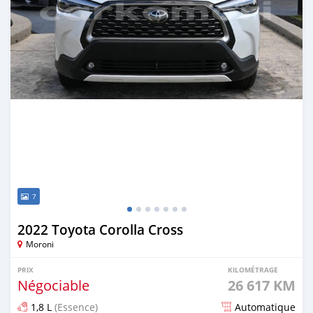
7
2022 Toyota Corolla Cross
Moroni
PRIX
KILOMÉTRAGE
Négociable
26 617 KM
1,8 L
(Essence)
Automatique