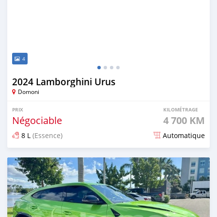
4
2024 Lamborghini Urus
Domoni
PRIX
KILOMÉTRAGE
Négociable
4 700 KM
8 L
(Essence)
Automatique
Publié il y a 6 mois