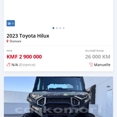
4
2023 Toyota Hilux
Domoni
PRIX
KILOMÉTRAGE
KMF
2 900 000
26 000 KM
N/A
(Essence)
Manuelle
Publié il y a 6 mois