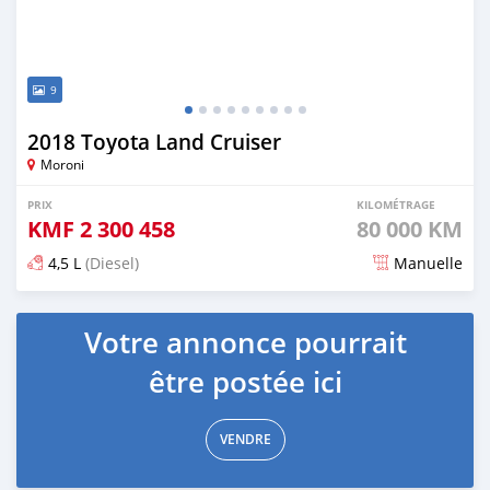
9
2018 Toyota Land Cruiser
Moroni
PRIX
KILOMÉTRAGE
KMF
2 300 458
80 000 KM
4,5 L
(Diesel)
Manuelle
Publié il y a 6 mois
Votre annonce pourrait
être postée ici
VENDRE