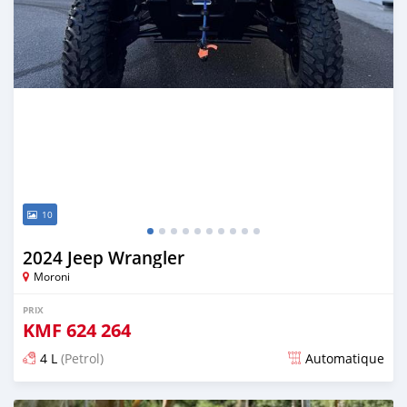
10
2024 Jeep Wrangler
Moroni
PRIX
KMF
624 264
4 L
(Petrol)
Automatique
Publié il y a 6 mois