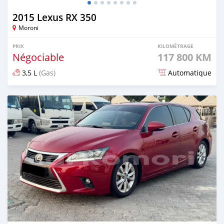
2015 Lexus RX 350
Moroni
PRIX
KILOMÉTRAGE
Négociable
117 800 KM
3,5 L
(Gas)
Automatique
Publié il y a 8 mois