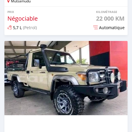
Mutsamudu
PRIX
KILOMÉTRAGE
Négociable
22 000 KM
5,7 L
(Petrol)
Automatique
Publié il y a 6 mois