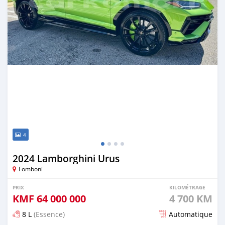
4
2024 Lamborghini Urus
Fomboni
PRIX
KILOMÉTRAGE
KMF
64 000 000
4 700 KM
8 L
(Essence)
Automatique