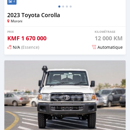
4
2023 Toyota Corolla
Moroni
PRIX
KILOMÉTRAGE
KMF
1 670 000
12 000 KM
N/A
(Essence)
Automatique
Publié il y a 5 mois