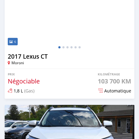
6
2017 Lexus CT
Moroni
PRIX
KILOMÉTRAGE
Négociable
103 700 KM
1,8 L
(Gas)
Automatique
Publié il y a 8 mois