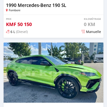
1990 Mercedes-Benz 190 SL
Fomboni
PRIX
KILOMÉTRAGE
KMF
50 150
0 KM
6 L
(Diesel)
Manuelle
Publié il y a 6 mois